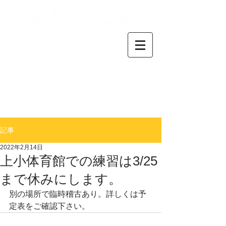
横浜市鶴見区で活動してい
る剣道クラブです。
小学生から中高生、大人の
方まで、剣道が好きな仲間
が集まっています。
​初心者の方も気軽にお問い
合わせください。
＊
​連絡事項はブログをご確
認下さい
記事
2022年2月14日
上小体育館での練習は3/25
まで休みにします。
別の場所で臨時稽古あり。詳しくは予
定表をご確認下さい。