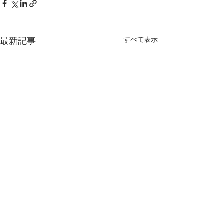
すべて表示
最新記事
末中稽古 8月休み
6/21 級審査
工事の関係で、8月末中格技
春季級審査へほぼ
場でのすべての日曜日稽古は
レンジ。見事全員
コメント