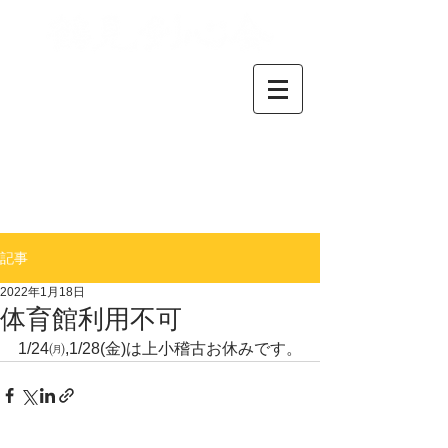
横浜市鶴見区で活動してい
る剣道クラブです。
小学生から中高生、大人の
方まで、剣道が好きな仲間
が集まっています。
​初心者の方も気軽にお問い
合わせください。
＊
​連絡事項はブログをご確
認下さい
記事
2022年1月18日
体育館利用不可
1/24㈪,1/28(金)は上小稽古お休みです。