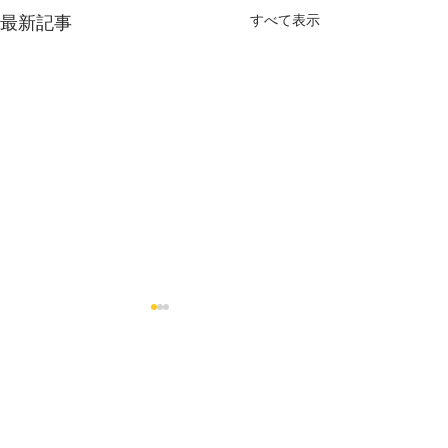
すべて表示
最新記事
末中稽古 8月休み
6/21 級審査
工事の関係で、8月末中格技
春季級審査へほぼ
場でのすべての日曜日稽古は
レンジ。見事全員
コメント
休みになります。再開は9/2
た！
㈰です。