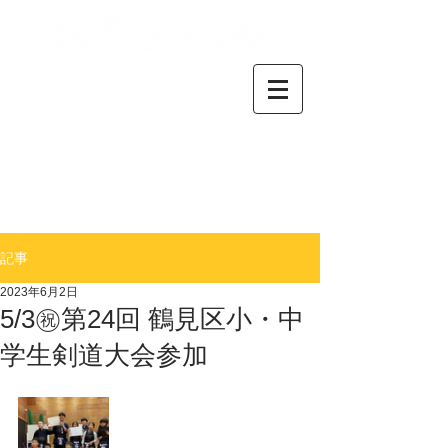
横浜市鶴見区で活動してい
る剣道クラブです。
小学生から中高生、大人の
方まで、剣道が好きな仲間
が集まっています。
​初心者の方も気軽にお問い
合わせください。
＊
​連絡事項はブログをご確
認下さい
記事
2023年6月2日
5/3㊗︎第24回 鶴見区小・中
学生剣道大会参加