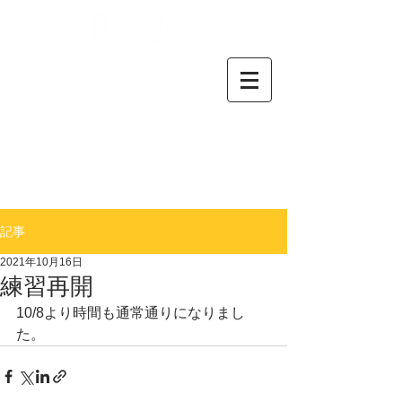
横浜市鶴見区で活動してい
る剣道クラブです。
小学生から中高生、大人の
方まで、剣道が好きな仲間
が集まっています。
​初心者の方も気軽にお問い
合わせください。
＊
​連絡事項はブログをご確
認下さい
記事
2021年10月16日
練習再開
10/8より時間も通常通りになりまし
た。