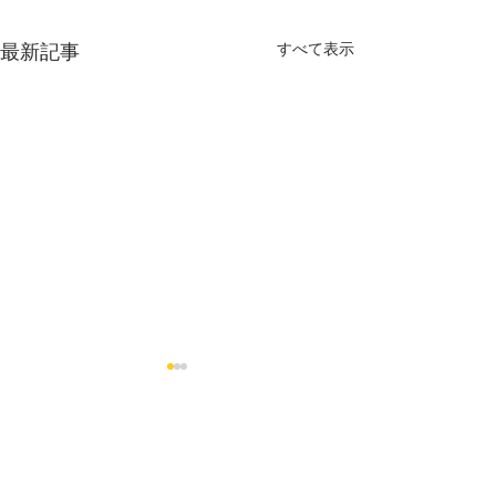
すべて表示
最新記事
末中稽古 8月休み
6/21 級審査
工事の関係で、8月末中格技
春季級審査へほぼ
場でのすべての日曜日稽古は
レンジ。見事全員
コメント
休みになります。再開は9/2
た！